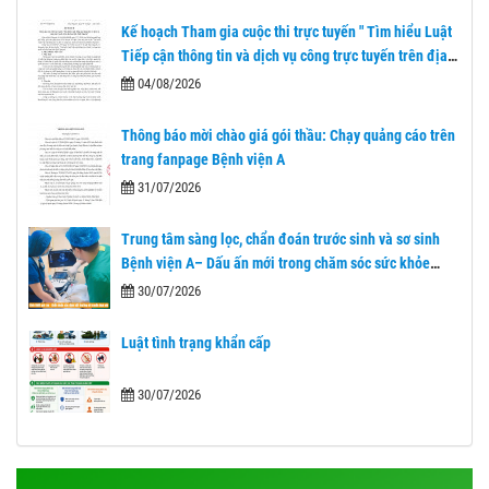
Kế hoạch Tham gia cuộc thi trực tuyến " Tìm hiểu Luật
Tiếp cận thông tin và dịch vụ công trực tuyến trên địa
bàn tỉnh Thái Nguyên"
04/08/2026
Thông báo mời chào giá gói thầu: Chạy quảng cáo trên
trang fanpage Bệnh viện A
31/07/2026
Trung tâm sàng lọc, chẩn đoán trước sinh và sơ sinh
Bệnh viện A– Dấu ấn mới trong chăm sóc sức khỏe
nhân dân sau 1 năm nhìn lại.
30/07/2026
Luật tình trạng khẩn cấp
30/07/2026