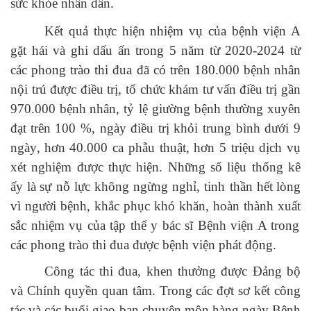
sức khỏe nhân dân.
K
ết quả thực hiện nhiệm vụ của bệnh
viện A
gặt hái và
g
hi dấu ấn
trong 5 năm từ 2020-2024 từ
các phong trào thi đua đã có t
rên
180.000
bệnh nhân
nội trú được điều trị
,
tổ chức khám tư vấn
điều trị gần
970.000 bệnh
nhân
,
tỷ lệ giường bệnh thường xuyên
đạt
trên
100
%
,
ngày điều trị khỏi trung bình dưới 9
ngày
,
hơn
40.000 ca phẫu thuật, hơn 5 triệu dịch vụ
xét nghiệm được thực hiện. N
hững số liệu thống kê
ấy là
sự nỗ lực không ngừng nghỉ
,
tinh thần hết
lòng
vì người bệnh
,
khắc phục khó khăn
,
hoàn thành xuất
sắc
nhiệm vụ của tập thể y bác sĩ
Bệnh viện A trong
các phong trào thi đua được bệnh viện phát động.
Công tác thi đua, khen thưởng được Đảng bộ
và Chính quyền quan tâm.
Trong các đợt sơ kết công
tác và các buổi giao ban chuyên môn hàng ngày Bệnh