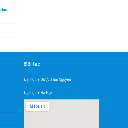
ổ chức
Đối tác
Đại học Y Dược Thái Nguyên
Đại học Y Hà Nội