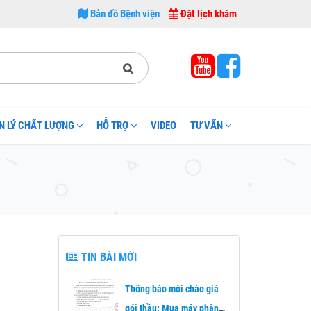
 thuộc sở Y tế Thái Nguyên. 1. Công tác khám chữa bệnh: Bệnh viện A Thái Nguy
Bản đồ Bệnh viện
Đặt lịch khám
N LÝ CHẤT LƯỢNG
HỖ TRỢ
VIDEO
TƯ VẤN
TIN BÀI MỚI
Thông báo mời chào giá
gói thầu: Mua máy phân