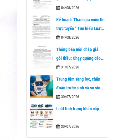
tích thành phần cơ thể của
04/08/2026
Bệnh viện A
Kế hoạch Tham gia cuộc thi
trực tuyến " Tìm hiểu Luật
Tiếp cận thông tin và dịch
04/08/2026
vụ công trực tuyến trên địa
Thông báo mời chào giá
bàn tỉnh Thái Nguyên"
gói thầu: Chạy quảng cáo
trên trang fanpage Bệnh
31/07/2026
viện A
Trung tâm sàng lọc, chẩn
đoán trước sinh và sơ sinh
Bệnh viện A– Dấu ấn mới
30/07/2026
trong chăm sóc sức khỏe
Luật tình trạng khẩn cấp
nhân dân sau 1 năm nhìn
lại.
30/07/2026