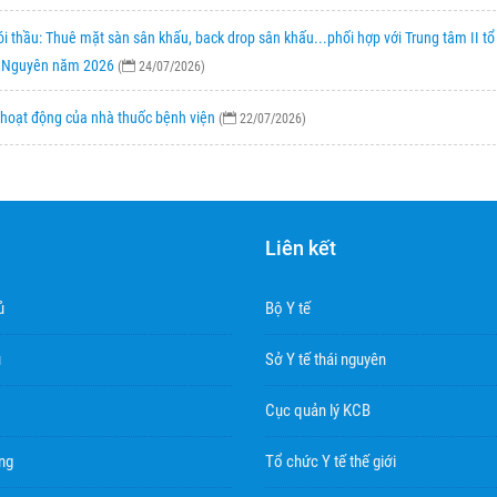
ói thầu: Thuê mặt sàn sân khấu, back drop sân khấu...phối hợp với Trung tâm II t
hái Nguyên năm 2026
(
24/07/2026)
 hoạt động của nhà thuốc bệnh viện
(
22/07/2026)
Liên kết
ủ
Bộ Y tế
u
Sở Y tế thái nguyên
Cục quản lý KCB
ng
Tổ chức Y tế thế giới