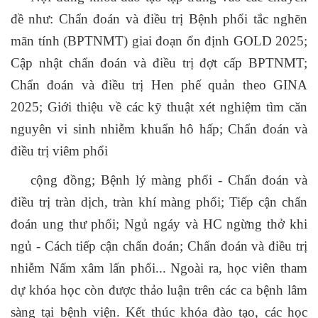
đề như: Chẩn đoán và điều trị Bệnh phổi tắc nghẽn
mãn tính (BPTNMT) giai đoạn ổn định GOLD 2025;
Cập nhật chẩn đoán và điều trị đợt cấp BPTNMT;
Chẩn đoán và điều trị Hen phế quản theo GINA
2025; Giới thiệu về các kỹ thuật xét nghiệm tìm căn
nguyên vi sinh nhiễm khuẩn hô hấp; Chẩn đoán và
điều trị viêm phổi
cộng đồng; Bệnh lý màng phổi - Chẩn đoán và
điều trị tràn dịch, tràn khí màng phổi; Tiếp cận chẩn
đoán ung thư phổi; Ngủ ngáy và HC ngừng thở khi
ngủ - Cách tiếp cận chẩn đoán; Chẩn đoán và điều trị
nhiễm Nấm xâm lấn phổi... Ngoài ra, học viên tham
dự khóa học còn được thảo luận trên các ca bệnh lâm
sàng tại bệnh viện. Kết thúc khóa đào tạo, các học