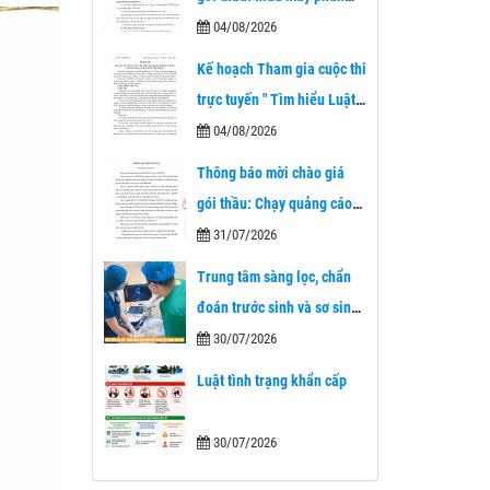
tích thành phần cơ thể của
04/08/2026
Bệnh viện A
Kế hoạch Tham gia cuộc thi
trực tuyến " Tìm hiểu Luật
Tiếp cận thông tin và dịch
04/08/2026
vụ công trực tuyến trên địa
Thông báo mời chào giá
bàn tỉnh Thái Nguyên"
gói thầu: Chạy quảng cáo
trên trang fanpage Bệnh
31/07/2026
viện A
Trung tâm sàng lọc, chẩn
đoán trước sinh và sơ sinh
Bệnh viện A– Dấu ấn mới
30/07/2026
trong chăm sóc sức khỏe
Luật tình trạng khẩn cấp
nhân dân sau 1 năm nhìn
lại.
30/07/2026