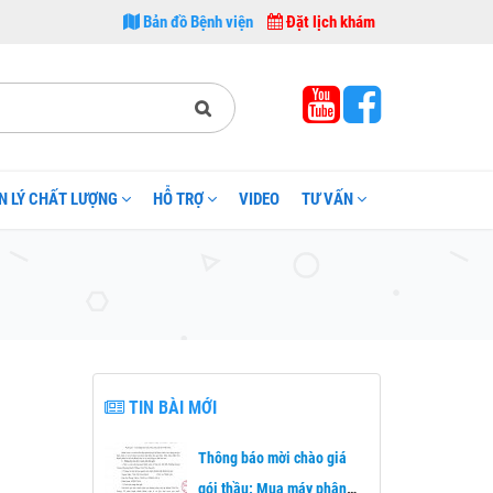
 thuộc sở Y tế Thái Nguyên. 1. Công tác khám chữa bệnh: Bệnh viện A Thái Nguy
Bản đồ Bệnh viện
Đặt lịch khám
N LÝ CHẤT LƯỢNG
HỖ TRỢ
VIDEO
TƯ VẤN
TIN BÀI MỚI
Thông báo mời chào giá
gói thầu: Mua máy phân