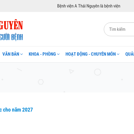
Bệnh viện A Thái Nguyên là bệnh viện đa khoa hạng I
VĂN BẢN
KHOA - PHÒNG
HOẠT ĐỘNG - CHUYÊN MÔN
QUẢ
ốc cho năm 2027