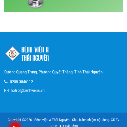
Đường Quang Trung, Phường Quyết Thắng, Tỉnh Thái Nguyên.
0208.3846112
hotro@benhviena.vn
Copyright ©2026 - Bệnh viện A Thái Nguyên - Chịu trách nhiệm nội dung: GĐBV
BSCKII Hà Hải Bằng