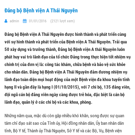
Đảng bộ Bệnh viện A Thái Nguyên
admin
01/01/2016
(2121 lượt xem)
Đảng bộ Bệnh viện A Thái Nguyên được hình thành và phát triển cùng
với sự hình thành và phát triển của Bệnh viện A Thái Nguyên. Trải qua
50 xây dựng và trưởng thành, Đảng bộ Bệnh viện A thái Nguyên luôn
phát huy vai trò lãnh đạo của tổ chức Đảng trong thực hiện tốt nhiệm vụ
chính trị của đơn vị là: công tác khám, chữa bệnh và bảo vệ sức khỏe
cho nhân dân. Đảng bộ Bệnh viện A Thái Nguyên đảm đương nhiệm vụ
lãnh đạo toàn diện mọi hoạt động của một Bệnh viện đa khoa tuyến tỉnh
hạng II và gần đây là hạng I (01/10/2015), với 7 chi bộ, 135 đảng viên,
đội ngũ cán bộ đảng viên ngày càng được trẻ hóa, đặc biệt là cán bộ
lãnh đạo, quản lý ở các chi bộ và các khoa, phòng.
Những năm qua, mặc dù còn gặp nhiều khó khăn, song được sự quan
tâm chỉ đạo sát sao của Tỉnh ủy, Hội đồng nhân dân, Ủy ban nhân dân
tỉnh, Bộ Y tế, Thành ủy Thái Nguyên, Sở Y tế và các Bộ, Vụ, Bệnh viện