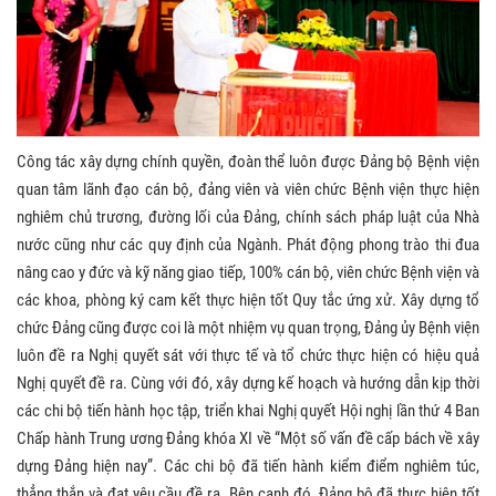
Công tác xây dựng chính quyền, đoàn thể luôn được Đảng bộ Bệnh viện
quan tâm lãnh đạo cán bộ, đảng viên và viên chức Bệnh viện thực hiện
nghiêm chủ trương, đường lối của Đảng, chính sách pháp luật của Nhà
nước cũng như các quy định của Ngành. Phát động phong trào thi đua
nâng cao y đức và kỹ năng giao tiếp, 100% cán bộ, viên chức Bệnh viện và
các khoa, phòng ký cam kết thực hiện tốt Quy tắc ứng xử. Xây dựng tổ
chức Đảng cũng được coi là một nhiệm vụ quan trọng, Đảng ủy Bệnh viện
luôn đề ra Nghị quyết sát với thực tế và tổ chức thực hiện có hiệu quả
Nghị quyết đề ra. Cùng với đó, xây dựng kế hoạch và hướng dẫn kịp thời
các chi bộ tiến hành học tập, triển khai Nghị quyết Hội nghị lần thứ 4 Ban
Chấp hành Trung ương Đảng khóa XI về “Một số vấn đề cấp bách về xây
dựng Đảng hiện nay”. Các chi bộ đã tiến hành kiểm điểm nghiêm túc,
thẳng thắn và đạt yêu cầu đề ra. Bên cạnh đó, Đảng bộ đã thực hiện tốt