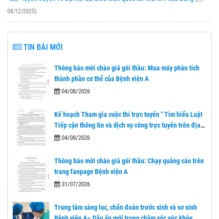
08/12/2025)
TIN BÀI MỚI
Thông báo mời chào giá gói thầu: Mua máy phân tích
thành phần cơ thể của Bệnh viện A
04/08/2026
Kế hoạch Tham gia cuộc thi trực tuyến " Tìm hiểu Luật
Tiếp cận thông tin và dịch vụ công trực tuyến trên địa
bàn tỉnh Thái Nguyên"
04/08/2026
Thông báo mời chào giá gói thầu: Chạy quảng cáo trên
trang fanpage Bệnh viện A
31/07/2026
Trung tâm sàng lọc, chẩn đoán trước sinh và sơ sinh
Bệnh viện A– Dấu ấn mới trong chăm sóc sức khỏe