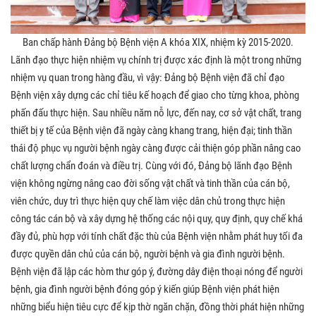
Ban chấp hành Đảng bộ Bệnh viện A khóa XIX, nhiệm kỳ 2015-2020.
Lãnh đạo thực hiện nhiệm vụ chính trị được xác định là một trong những
nhiệm vụ quan trong hàng đầu, vì vậy: Đảng bộ Bệnh viện đã chỉ đạo
Bệnh viện xây dựng các chỉ tiêu kế hoạch để giao cho từng khoa, phòng
phấn đấu thực hiện. Sau nhiều năm nỗ lực, đến nay, cơ sở vật chất, trang
thiết bị y tế của Bệnh viện đã ngày càng khang trang, hiện đại; tinh thần
thái độ phục vụ người bệnh ngày càng được cải thiện góp phần nâng cao
chất lượng chẩn đoán và điều trị. Cùng với đó, Đảng bộ lãnh đạo Bệnh
viện không ngừng nâng cao đời sống vật chất và tinh thần của cán bộ,
viên chức, duy trì thực hiện quy chế làm việc dân chủ trong thực hiện
công tác cán bộ và xây dựng hệ thống các nội quy, quy định, quy chế khá
đầy đủ, phù hợp với tính chất đặc thù của Bệnh viện nhằm phát huy tối đa
được quyền dân chủ của cán bộ, người bệnh và gia đình người bệnh.
Bệnh viện đã lập các hòm thư góp ý, đường dây điện thoại nóng để người
bệnh, gia đình người bệnh đóng góp ý kiến giúp Bệnh viện phát hiện
những biểu hiện tiêu cực để kịp thờ ngăn chặn, đồng thời phát hiện những