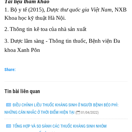
Tài liệu tham khảo
1.
Bộ y tế (2015),
Dược thư quốc gia Việt Nam
, NXB
Khoa học kỹ thuật Hà Nội.
2.
Thông tin kê toa của nhà sản xuất
3.
Dược lâm sàng - Thông tin thuốc, Bệnh viện Đa
khoa Xanh Pôn
Share:
Tin bài liên quan
ĐIỀU CHỈNH LIỀU THUỐC KHÁNG SINH Ở NGƯỜI BỆNH BÉO PHÌ:
NHỮNG CÂN NHẮC Ở THỜI ĐIỂM HIỆN TẠI
(
01/04/2022)
TỔNG HỢP VÀ SO SÁNH CÁC THUỐC KHÁNG SINH NHÓM