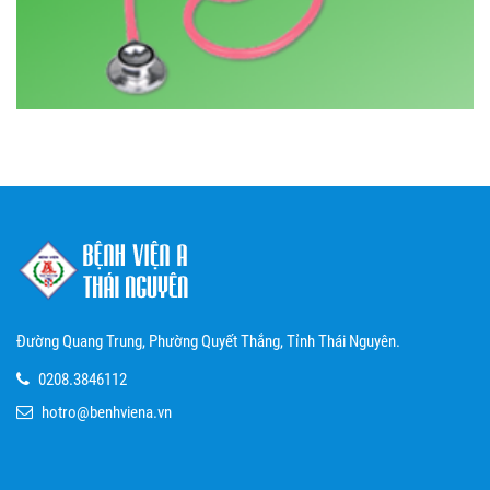
Đường Quang Trung, Phường Quyết Thắng, Tỉnh Thái Nguyên.
0208.3846112
hotro@benhviena.vn