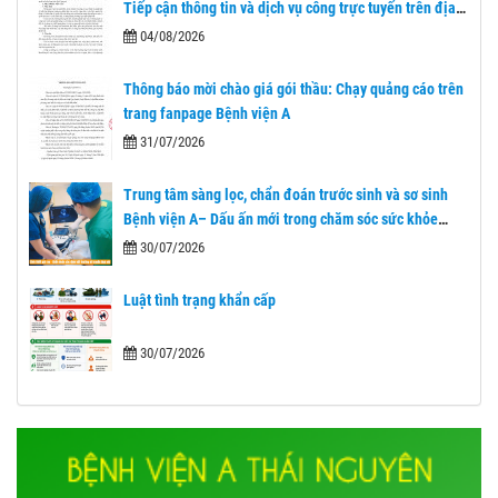
Tiếp cận thông tin và dịch vụ công trực tuyến trên địa
bàn tỉnh Thái Nguyên"
04/08/2026
Thông báo mời chào giá gói thầu: Chạy quảng cáo trên
trang fanpage Bệnh viện A
31/07/2026
Trung tâm sàng lọc, chẩn đoán trước sinh và sơ sinh
Bệnh viện A– Dấu ấn mới trong chăm sóc sức khỏe
nhân dân sau 1 năm nhìn lại.
30/07/2026
Luật tình trạng khẩn cấp
30/07/2026