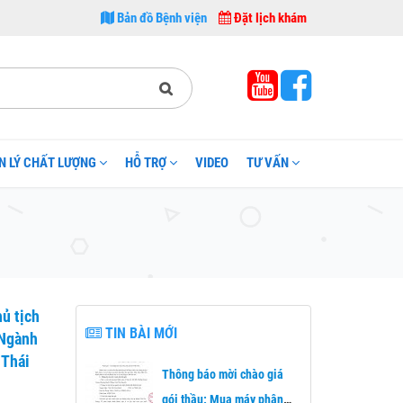
ng I thuộc sở Y tế Thái Nguyên. 1. Công tác khám chữa bệnh: Bệnh viện A Thái 
Bản đồ Bệnh viện
Đặt lịch khám
N LÝ CHẤT LƯỢNG
HỖ TRỢ
VIDEO
TƯ VẤN
hủ tịch
TIN BÀI MỚI
 Ngành
 Thái
Thông báo mời chào giá
gói thầu: Mua máy phân