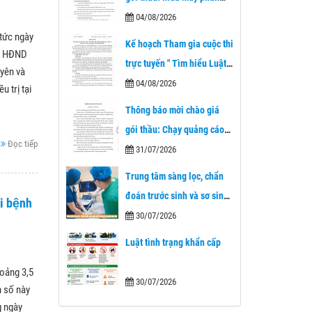
tích thành phần cơ thể của
04/08/2026
tức ngày
Bệnh viện A
Kế hoạch Tham gia cuộc thi
ch HĐND
trực tuyến " Tìm hiểu Luật
uyên và
Tiếp cận thông tin và dịch
04/08/2026
 trị tại
vụ công trực tuyến trên địa
Thông báo mời chào giá
bàn tỉnh Thái Nguyên"
gói thầu: Chạy quảng cáo
Đọc tiếp
trên trang fanpage Bệnh
31/07/2026
viện A
Trung tâm sàng lọc, chẩn
đoán trước sinh và sơ sinh
i bệnh
Bệnh viện A– Dấu ấn mới
30/07/2026
trong chăm sóc sức khỏe
Luật tình trạng khẩn cấp
nhân dân sau 1 năm nhìn
oảng 3,5
lại.
30/07/2026
n số này
g ngày