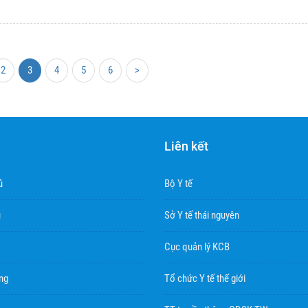
2
3
4
5
6
>
Liên kết
ủ
Bộ Y tế
u
Sở Y tế thái nguyên
Cục quản lý KCB
ng
Tổ chức Y tế thế giới