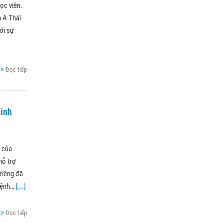
ọc viên.
n A Thái
ới sự
Đọc tiếp
sinh
 của
hỗ trợ
riêng đã
 bệnh…
[...]
Đọc tiếp