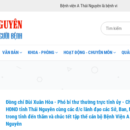
Bệnh viện A Thái Nguyên là bệnh viện đa khoa hạ
VĂN BẢN
KHOA - PHÒNG
HOẠT ĐỘNG - CHUYÊN MÔN
QUẢ
Đồng chí Bùi Xuân Hòa - Phó bí thư thường trực tỉnh ủy - C
HĐND tỉnh Thái Nguyên cùng các đ/c lãnh đạo các Sở, Ban,
trong tỉnh đến thăm và chúc tết tập thể cán bộ Bệnh Viện A
Nguyên