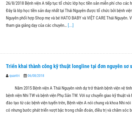
26/8/2018 Bệnh viện A tiếp tục tổ chức lớp học tiền sản miễn phí cho các h
Đây là lớp học tiền sản duy nhất tại Thái Nguyên được tổ chức bởi bệnh việ
Nguyên phối hợp Shop mẹ và bé HATO BABY và VIỆT CARE Thái Nguyên. V
tham gia giảng dạy của các chuyên…
[...]
Triển khai thành công kỹ thuật longline tại đơn nguyên sơ 
quantri
06/08/2018
Năm 2015 Bệnh viện A Thái Nguyên vinh dự trở thành bệnh viện vệ tinh
bệnh viện Nhi TW và bệnh viện Phụ Sản TW. Với sự chuyển giao kỹ thuật và 
đào tạo từ các bệnh viện tuyến trên, Bệnh viện A nói chung và khoa Nhi nói 
có nhưng bước phát triển vượt bậc trong chẩn đoán, điều trị và chăm sóc