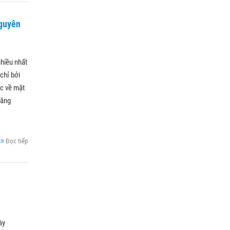
Nguyên
hiều nhất
chỉ bởi
ậc về mặt
tăng
Đọc tiếp
ày