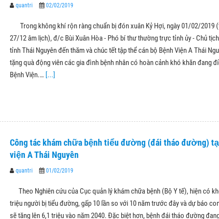
quantri
02/02/2019
Trong không khí rộn ràng chuẩn bị đón xuân Kỷ Hợi, ngày 01/02/2019 (
27/12 âm lịch), đ/c Bùi Xuân Hòa - Phó bí thư thường trực tỉnh ủy - Chủ tị
tỉnh Thái Nguyên đến thăm và chúc tết tập thể cán bộ Bệnh Viện A Thái Ng
tặng quà động viên các gia đình bệnh nhân có hoàn cảnh khó khăn đang điều
Bệnh Viện.…
[...]
Công tác khám chữa bệnh tiểu đường (đái tháo đường) tạ
viện A Thái Nguyên
quantri
01/02/2019
Theo Nghiên cứu của Cục quản lý khám chữa bệnh (Bộ Y tế), hiện có kh
triệu người bị tiểu đường, gấp 10 lần so với 10 năm trước đây và dự báo co
sẽ tăng lên 6,1 triệu vào năm 2040. Đặc biệt hơn, bệnh đái tháo đường đan