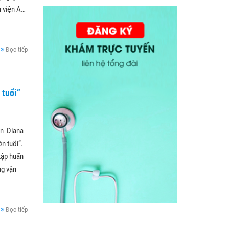
 viện A…
Đọc tiếp
 tuổi”
ần Diana
n tuổi”.
tập huấn
ng vận
Đọc tiếp