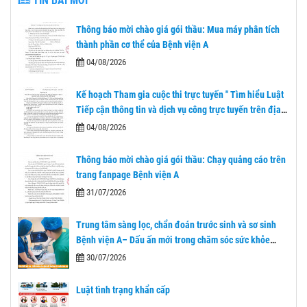
TIN BÀI MỚI
Thông báo mời chào giá gói thầu: Mua máy phân tích
thành phần cơ thể của Bệnh viện A
04/08/2026
Kế hoạch Tham gia cuộc thi trực tuyến " Tìm hiểu Luật
Tiếp cận thông tin và dịch vụ công trực tuyến trên địa
bàn tỉnh Thái Nguyên"
04/08/2026
Thông báo mời chào giá gói thầu: Chạy quảng cáo trên
trang fanpage Bệnh viện A
31/07/2026
Trung tâm sàng lọc, chẩn đoán trước sinh và sơ sinh
Bệnh viện A– Dấu ấn mới trong chăm sóc sức khỏe
nhân dân sau 1 năm nhìn lại.
30/07/2026
Luật tình trạng khẩn cấp