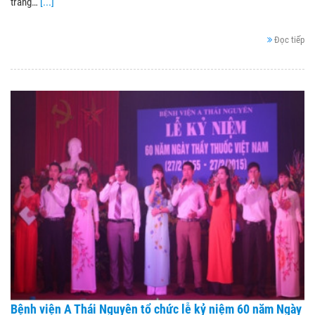
trang…
[...]
Đọc tiếp
Bệnh viện A Thái Nguyên tổ chức lễ kỷ niệm 60 năm Ngày