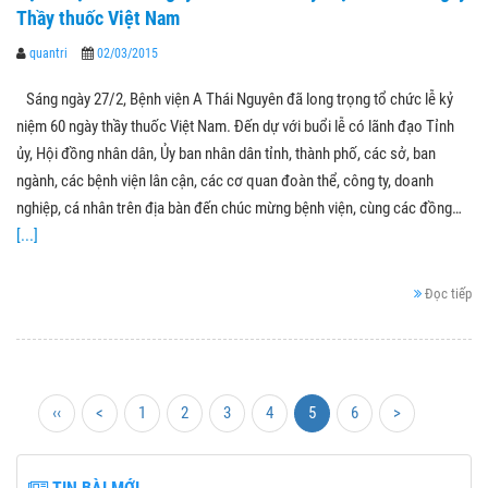
Thầy thuốc Việt Nam
quantri
02/03/2015
Sáng ngày 27/2, Bệnh viện A Thái Nguyên đã long trọng tổ chức lễ kỷ
niệm 60 ngày thầy thuốc Việt Nam. Đến dự với buổi lễ có lãnh đạo Tỉnh
ủy, Hội đồng nhân dân, Ủy ban nhân dân tỉnh, thành phố, các sở, ban
ngành, các bệnh viện lân cận, các cơ quan đoàn thể, công ty, doanh
nghiệp, cá nhân trên địa bàn đến chúc mừng bệnh viện, cùng các đồng…
[...]
Đọc tiếp
‹‹
<
1
2
3
4
5
6
>